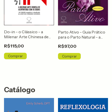
Do-in - o Clássico - a
Parto Ativo - Guia Prático
Milenar Arte Chinesa de
para o Parto Natural - a
Acupuntura Com os
História e a Filosofia de
R$115,00
R$97,00
Dedos
uma Revolução...
Catálogo