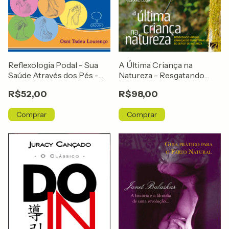
Reflexologia Podal - Sua
A Última Criança na
Saúde Através dos Pés -
Natureza - Resgatando
Primeiros Socorros e
Nossas Crianças do
R$52,00
R$98,00
Técnicas de Relaxamento
Transtorno do Deficit de
Natureza