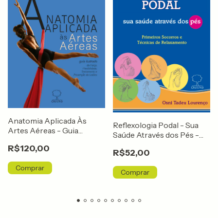
Anatomia Aplicada Às
Reflexologia Podal - Sua
Artes Aéreas - Guia
Saúde Através dos Pés -
Ilustrado de Força,
Primeiros Socorros e
R$120,00
Flexibilidade, Treinamento
R$52,00
Técnicas de Relaxamento
e Prevenção de Lesões