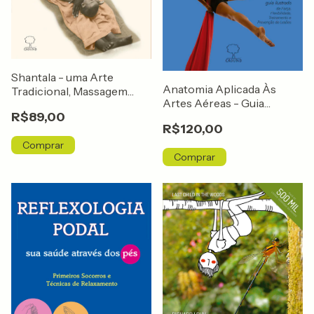
Shantala - uma Arte
Anatomia Aplicada Às
Tradicional, Massagem
Artes Aéreas - Guia
para Bebês
R$89,00
Ilustrado de Força,
R$120,00
Flexibilidade, Treinamento
e Prevenção de Lesões