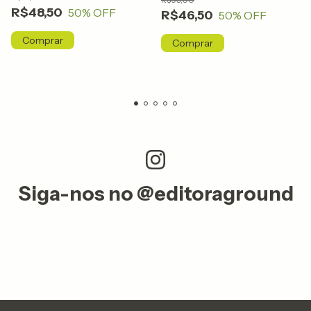
para Pais, Professores,
Terapêuticas para o Dia a
R$48,50
50
% OFF
R$46,50
Orientadores e Terapeutas
50
% OFF
Dia
Siga-nos no @editoraground